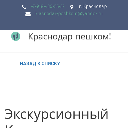
+7-918-436-55-37
г. Краснодар
krasnodar-peshkom@yandex.ru
Те
Ад
ле
E-
ре
ф
m
с
Краснодар пешком!
он
ail
НАЗАД К СПИСКУ
Экскурсионный