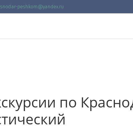
asnodar-peshkom@yandex.ru
скурсии по Красно
стический