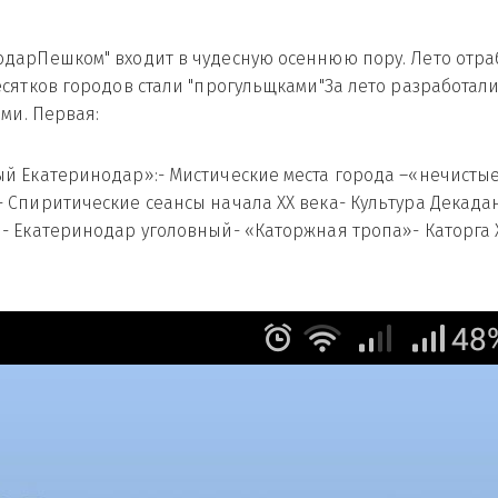
дарПешком" входит в чудесную осеннюю пору. Лето отраб
есятков городов стали "прогульщками"За лето разработа
ами. Первая:
й Екатеринодар»:- Мистические места города –«нечистые
 Спиритические сеансы начала XX века- Культура Декада
- Екатеринодар уголовный- «Каторжная тропа»- Каторга X